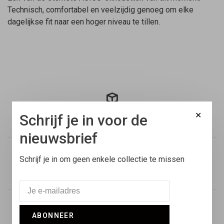
Technisch, comfortabel en veelzijdig genoeg om elke
dagelijkse fit naar een hoger niveau te tillen.
Gratis verzending
✕
Schrijf je in voor de
Binnen Nederland vanaf €100,-
nieuwsbrief
Schrijf je in om geen enkele collectie te missen
Voor 17:00 besteld
Vandaag verstuurd
ABONNEER
Retouren