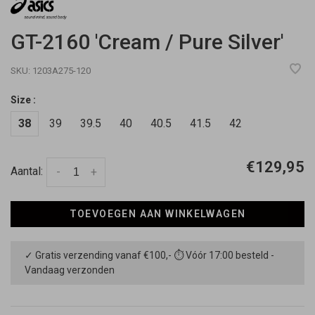
GT-2160 'Cream / Pure Silver'
SKU:
1203A275-120
Size :
38
39
39.5
40
40.5
41.5
42
€129,95
Aantal:
-
+
TOEVOEGEN AAN WINKELWAGEN
✓ Gratis verzending vanaf €100,- ⏱ Vóór 17:00 besteld -
Vandaag verzonden