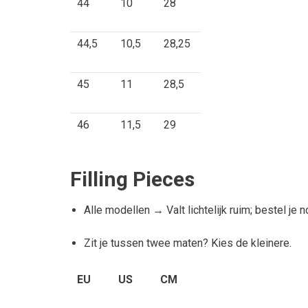
44
10
28
44,5
10,5
28,25
45
11
28,5
46
11,5
29
Filling Pieces
Alle modellen → Valt lichtelijk ruim; bestel je 
Zit je tussen twee maten? Kies de kleinere.
EU
US
CM