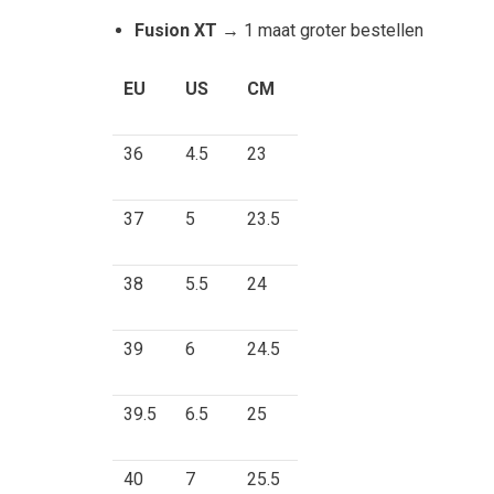
Fusion XT →
1 maat groter bestellen
EU
US
CM
36
4.5
23
37
5
23.5
38
5.5
24
39
6
24.5
39.5
6.5
25
40
7
25.5