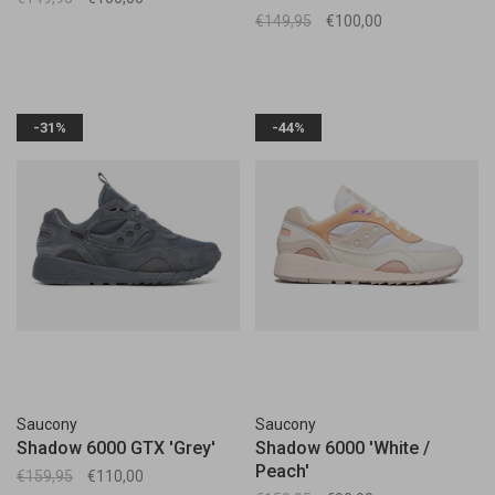
€149,95
€100,00
-31%
-44%
Saucony
Saucony
Shadow 6000 GTX 'Grey'
Shadow 6000 'White /
Peach'
€159,95
€110,00