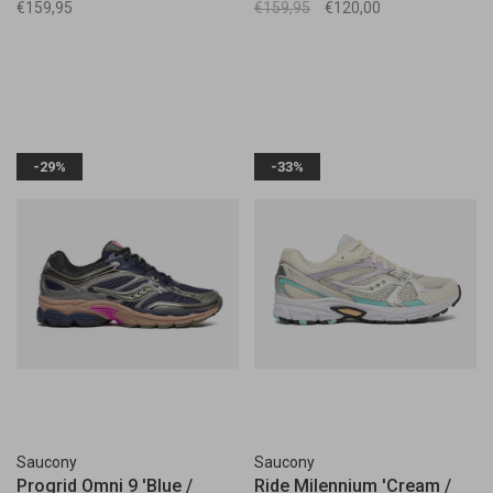
€159,95
€159,95
€120,00
-29%
-33%
Saucony
Saucony
Progrid Omni 9 'Blue /
Ride Milennium 'Cream /