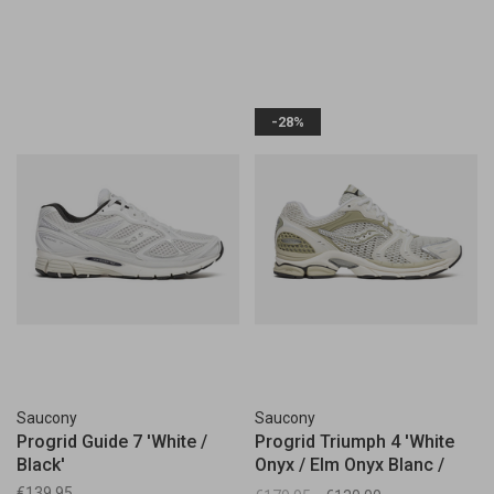
-28%
Saucony
Saucony
Progrid Guide 7 'White /
Progrid Triumph 4 'White
Black'
Onyx / Elm Onyx Blanc /
Orme'
€139,95