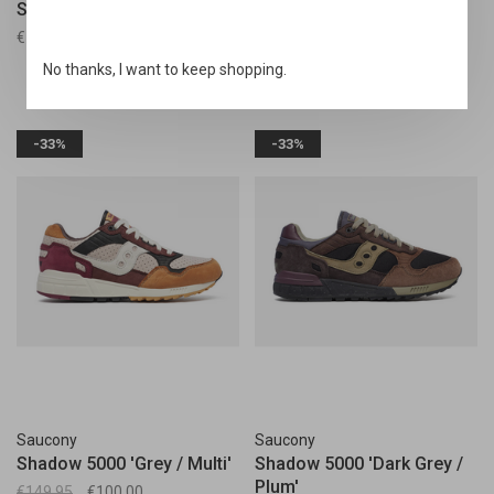
Silver'
€149,95
€110,00
€159,95
No thanks, I want to keep shopping.
-33%
-33%
Saucony
Saucony
Shadow 5000 'Grey / Multi'
Shadow 5000 'Dark Grey /
Plum'
€149,95
€100,00