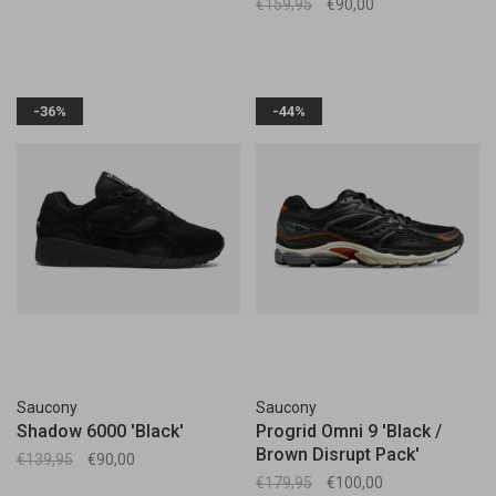
€159,95
€90,00
-36%
-44%
Saucony
Saucony
Shadow 6000 'Black'
Progrid Omni 9 'Black /
Brown Disrupt Pack'
€139,95
€90,00
€179,95
€100,00