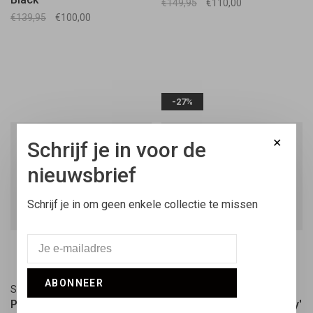
€149,95
€110,00
€139,95
€100,00
-27%
✕
Schrijf je in voor de
nieuwsbrief
Schrijf je in om geen enkele collectie te missen
ABONNEER
Saucony
Saucony
Progrid Omni 9 'White /
Shadow 5000 'Beige / Grey'