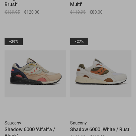
Brush'
Multi'
€169,95
€120,00
€119,95
€80,00
-29%
-27%
Saucony
Saucony
Shadow 6000 'Alfalfa /
Shadow 6000 'White / Rust'
Black'