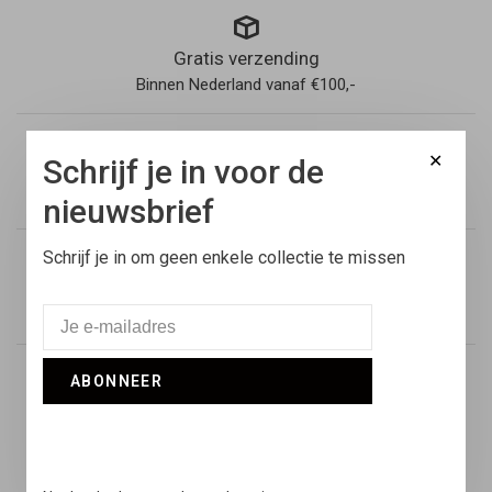
Gratis verzending
Binnen Nederland vanaf €100,-
✕
Schrijf je in voor de
Voor 17:00 besteld
Vandaag verstuurd
nieuwsbrief
Schrijf je in om geen enkele collectie te missen
Retouren
14 dagen niet goed geld terug
ABONNEER
Snelle support
Online & via de telefoon