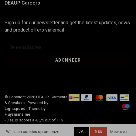
DEAUP Careers
Sign up for our newsletter and get the latest updates, news
and product offers via email
ABONNEER
© Copyright 2026 DEAUP| Garments
& Sneakers
- Powered by
Lightspeed
- Theme by
Huysmans.me
-
Deaup
scores a
4,5
/
5
out of
116
klantbeoordelingen at
Google
Wij slaan cookies op om onze
JA
NEE
Meer over