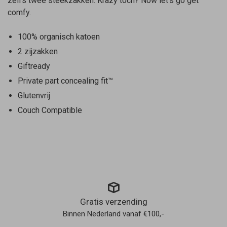
zelfs twee steekzakken. Krazy toch? Now let’s go get
comfy.
100% organisch katoen
2 zijzakken
Giftready
Private part concealing fit™
Glutenvrij
Couch Compatible
Gratis verzending
Binnen Nederland vanaf €100,-