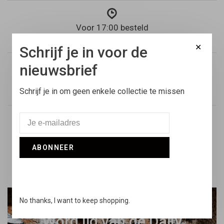
Voor 17:00 besteld
Vandaag verstuurd
✕
Schrijf je in voor de
nieuwsbrief
Retouren
Schrijf je in om geen enkele collectie te missen
14 dagen niet goed geld terug
Snelle support
Online & via de telefoon
ABONNEER
No thanks, I want to keep shopping.
Word lid van de Daily