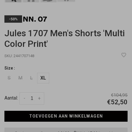
-50%
Jules 1707 Men's Shorts 'Multi
Color Print'
SKU:
2441707148
Size :
S
M
L
XL
€104,95
Aantal:
-
+
€52,50
TOEVOEGEN AAN WINKELWAGEN