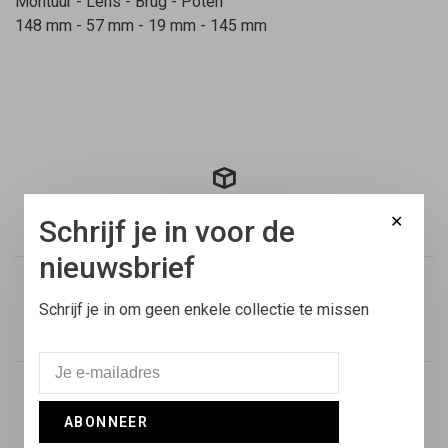
Montuur - Lens - Brug - Poten
148 mm - 57 mm - 19 mm - 145 mm
Gratis verzending
✕
Schrijf je in voor de
Binnen Nederland vanaf €100,-
nieuwsbrief
Schrijf je in om geen enkele collectie te missen
Voor 17:00 besteld
Vandaag verstuurd
Retouren
ABONNEER
14 dagen niet goed geld terug