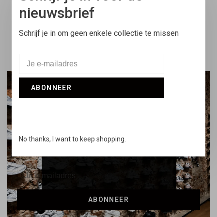
nieuwsbrief
Snelle support
Online & via de telefoon
Schrijf je in om geen enkele collectie te missen
ABONNEER
Word lid van de Daily
DEAUP Community
No thanks, I want to keep shopping.
Mis geen enkele drop, updates en exclusieve deals
ABONNEER