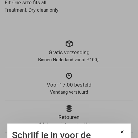
Fit: One size fits all
Treatment: Dry clean only
Gratis verzending
Binnen Nederland vanaf €100,-
Voor 17:00 besteld
Vandaag verstuurd
Retouren
14 dagen niet goed geld terug
✕
Schrijf je in voor de