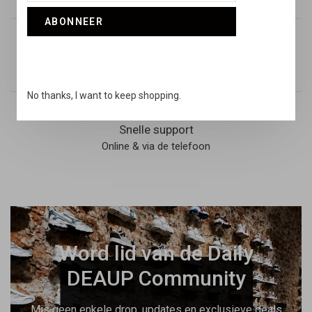
ABONNEER
Retouren
14 dagen niet goed geld terug
No thanks, I want to keep shopping.
Snelle support
Online & via de telefoon
Word lid van de Daily
DEAUP Community
Mis geen enkele drop, updates en exclusieve deals