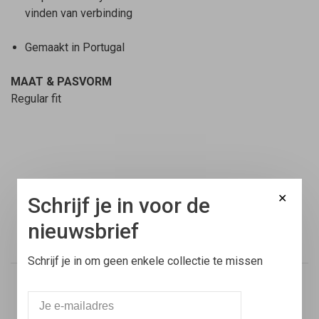
vinden van verbinding
Gemaakt in Portugal
MAAT & PASVORM
Regular fit
✕
Schrijf je in voor de
nieuwsbrief
Gratis verzending
Binnen Nederland vanaf €100,-
Schrijf je in om geen enkele collectie te missen
Voor 17:00 besteld
Vandaag verstuurd