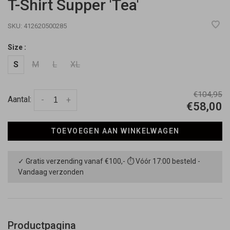
T-Shirt Supper 'Tea'
SKU:
412620500285
Size :
S
M
L
XL
€104,95
Aantal:
-
+
€58,00
TOEVOEGEN AAN WINKELWAGEN
✓ Gratis verzending vanaf €100,- ⏱ Vóór 17:00 besteld -
Vandaag verzonden
Productpagina