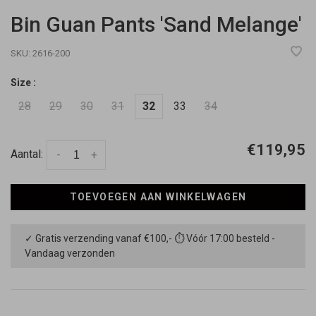
Bin Guan Pants 'Sand Melange'
SKU:
2616-200
Size :
28
29
30
31
32
33
34
€119,95
Aantal:
-
+
TOEVOEGEN AAN WINKELWAGEN
✓ Gratis verzending vanaf €100,- ⏱ Vóór 17:00 besteld -
Vandaag verzonden