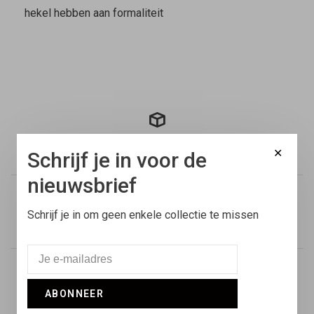
hekel hebben aan formaliteit
Gratis verzending
✕
Schrijf je in voor de
Binnen Nederland vanaf €100,-
nieuwsbrief
Voor 17:00 besteld
Schrijf je in om geen enkele collectie te missen
Vandaag verstuurd
Retouren
ABONNEER
14 dagen niet goed geld terug