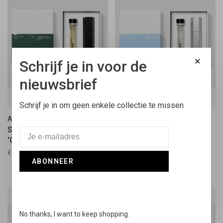
✕
Schrijf je in voor de
nieuwsbrief
Schrijf je in om geen enkele collectie te missen
Ascent
Ascent
Starter Pack Black Case
Starter Pack Silver Case
'Green'
'Blue'
€52,50
€52,50
ABONNEER
No thanks, I want to keep shopping.