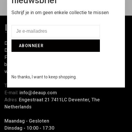
nieuwsbrief
Schrijf je in om geen enkele collectie te missen
DEAUP Garments & Sneakers is sinds 2017 hét adres in
ABONNEER
Deventer voor fashion en streetwear. Met topmerken als
Filling Pieces, NN07, Asics, Woodbird, Aiche en meer
bieden we inspiratie én deskundig advies zowel in de
winkel als online.
No thanks, I want to keep shopping.
Telefoon:
0570 442 036
E-mail:
info@deaup.com
Adres:
Engestraat 21 7411LC Deventer, The
Netherlands
Maandag - Gesloten
Dinsdag - 10:00 - 17:30