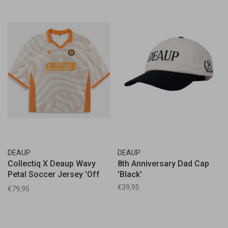
DEAUP
DEAUP
Collectiq X Deaup Wavy
8th Anniversary Dad Cap
Petal Soccer Jersey 'Off
'Black'
White'
€39,95
€79,95