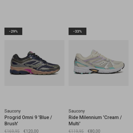
-29%
-33%
Saucony
Saucony
Progrid Omni 9 'Blue /
Ride Milennium 'Cream /
Brush'
Multi'
€169,95
€120,00
€119,95
€80,00