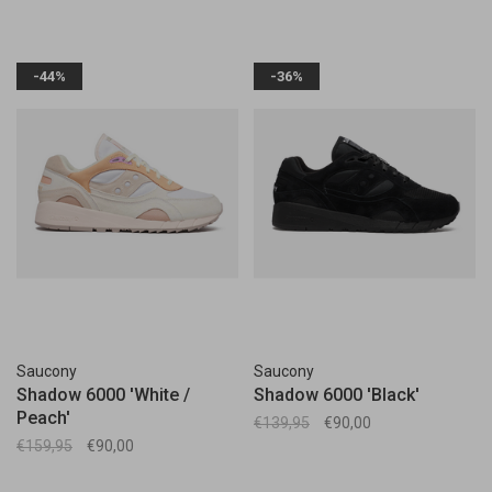
-44%
-36%
Saucony
Saucony
Shadow 6000 'White /
Shadow 6000 'Black'
Peach'
€139,95
€90,00
€159,95
€90,00