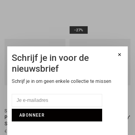
-27%
✕
Schrijf je in voor de
nieuwsbrief
Schrijf je in om geen enkele collectie te missen
Saucony
Saucony
ABONNEER
Progrid Omni 9 'White /
Shadow 5000 'Beige / Grey'
Silver'
€149,95
€110,00
€159,95