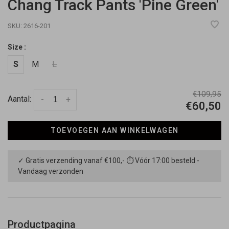
Chang Track Pants 'Pine Green'
SKU:
2616-201
Size :
S
M
L
€109,95
Aantal:
-
+
€60,50
TOEVOEGEN AAN WINKELWAGEN
✓ Gratis verzending vanaf €100,- ⏱ Vóór 17:00 besteld -
Vandaag verzonden
Productpagina