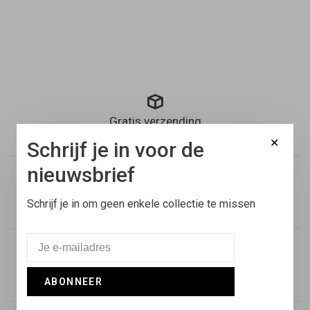
Gratis verzending
Binnen Nederland vanaf €100,-
✕
Schrijf je in voor de
nieuwsbrief
Voor 17:00 besteld
Schrijf je in om geen enkele collectie te missen
Vandaag verstuurd
Retouren
ABONNEER
14 dagen niet goed geld terug