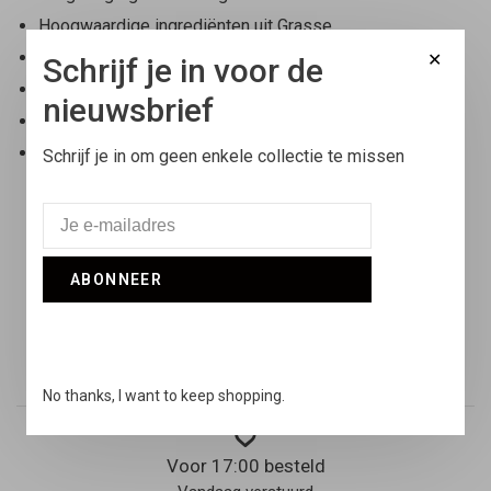
Hoogwaardige ingrediënten uit Grasse
Hervulbaar systeem
✕
Schrijf je in voor de
Vegan & genderneutraal
nieuwsbrief
Geschikt voor alle Ascent Refillable Cases
Compact formaat voor dagelijks gebruik en onderweg
Schrijf je in om geen enkele collectie te missen
ABONNEER
Gratis verzending
Binnen Nederland vanaf €100,-
No thanks, I want to keep shopping.
Voor 17:00 besteld