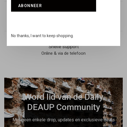
ABONNEER
Retouren
14 dagen niet goed geld terug
No thanks, I want to keep shopping.
Snelle support
Online & via de telefoon
Word lid van de Daily
DEAUP Community
Mis geen enkele drop, updates en exclusieve deals