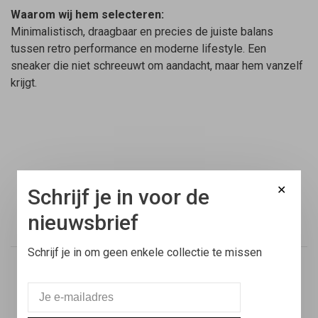
Waarom wij hem selecteren:
Minimalistisch, draagbaar en precies de juiste balans
tussen retro performance en moderne lifestyle. Een
sneaker die niet schreeuwt om aandacht, maar hem vanzelf
krijgt.
✕
Schrijf je in voor de
Gratis verzending
nieuwsbrief
Binnen Nederland vanaf €100,-
Schrijf je in om geen enkele collectie te missen
Voor 17:00 besteld
Vandaag verstuurd