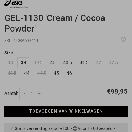
GEL-1130 'Cream / Cocoa
Powder'
SKU:
1203A609-114
Size :
38
39
39.5
40
40.5
41.5
42
42.5
43.5
44
44.5
45
46
€99,95
Aantal:
-
+
TOEVOEGEN AAN WINKELWAGEN
✓ Gratis verzending vanaf €100,- ⏱ Vóór 17:00 besteld -