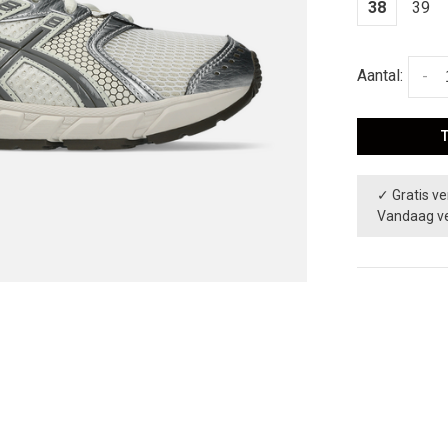
38
39
Aantal:
-
✓ Gratis ve
Vandaag v