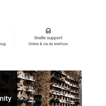
Snelle support
erug
Online & via de telefoon
nity