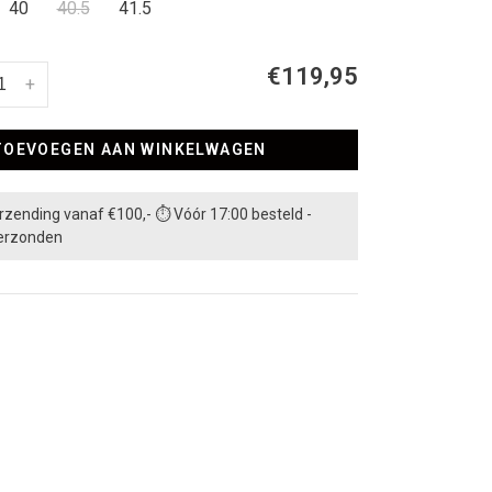
40
40.5
41.5
€119,95
+
TOEVOEGEN AAN WINKELWAGEN
rzending vanaf €100,- ⏱ Vóór 17:00 besteld -
erzonden