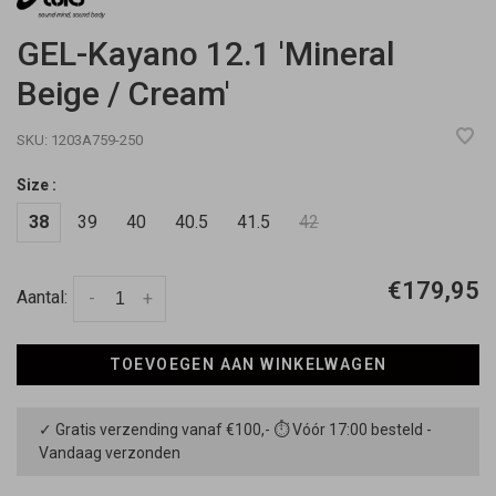
GEL-Kayano 12.1 'Mineral
Beige / Cream'
SKU:
1203A759-250
Size :
38
39
40
40.5
41.5
42
€179,95
Aantal:
-
+
TOEVOEGEN AAN WINKELWAGEN
✓ Gratis verzending vanaf €100,- ⏱ Vóór 17:00 besteld -
Vandaag verzonden