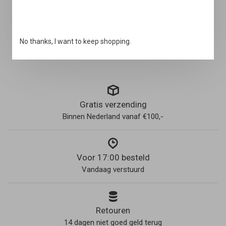
46
11,5
29
No thanks, I want to keep shopping.
Gratis verzending
Binnen Nederland vanaf €100,-
Voor 17:00 besteld
Vandaag verstuurd
Retouren
14 dagen niet goed geld terug