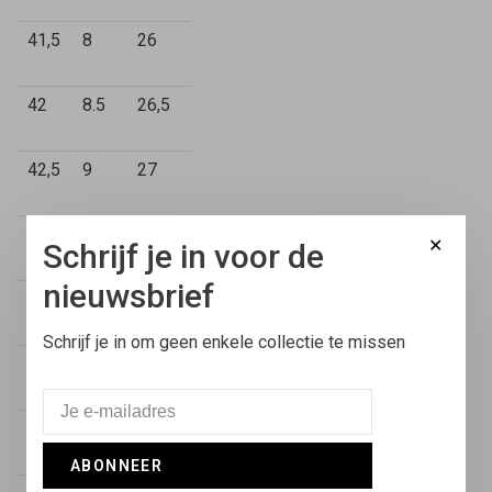
41,5
8
26
42
8.5
26,5
42,5
9
27
43,5
9,5
27,5
✕
Schrijf je in voor de
nieuwsbrief
44
10
28
Schrijf je in om geen enkele collectie te missen
44,5
10,5
28,25
45
11
28,5
ABONNEER