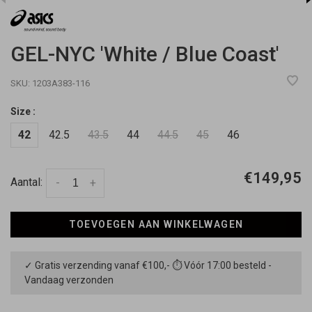
GEL-NYC 'White / Blue Coast'
SKU:
1203A383-116
Size :
42
42.5
43.5
44
44.5
45
46
€149,95
Aantal:
-
+
TOEVOEGEN AAN WINKELWAGEN
✓ Gratis verzending vanaf €100,- ⏱ Vóór 17:00 besteld -
Vandaag verzonden