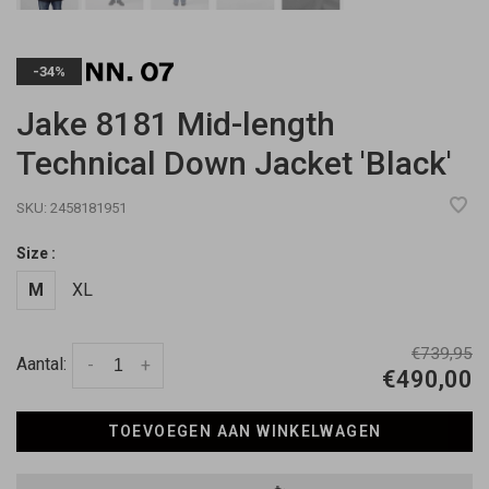
-34%
Jake 8181 Mid-length
Technical Down Jacket 'Black'
SKU:
2458181951
Size :
M
XL
€739,95
Aantal:
-
+
€490,00
TOEVOEGEN AAN WINKELWAGEN