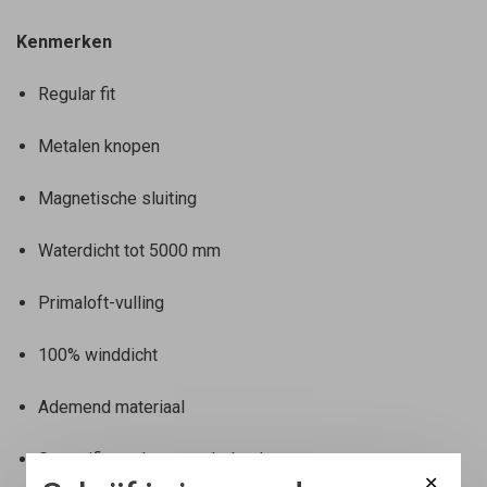
Kenmerken
Regular fit
Metalen knopen
Magnetische sluiting
Waterdicht tot 5000 mm
Primaloft-vulling
100% winddicht
Ademend materiaal
Gecertificeerd gerecycled polyester
✕