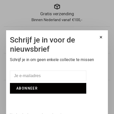
Gratis verzending
Binnen Nederland vanaf €100,-
✕
Schrijf je in voor de
Voor 17:00 besteld
Vandaag verstuurd
nieuwsbrief
Schrijf je in om geen enkele collectie te missen
Retouren
14 dagen niet goed geld terug
ABONNEER
Snelle support
Online & via de telefoon