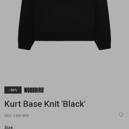
-36%
Kurt Base Knit 'Black'
SKU:
2436-809
Size :