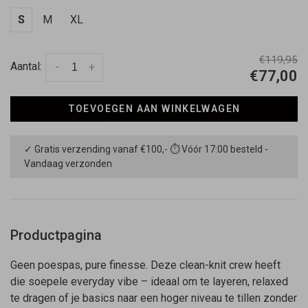
S
M
XL
€119,95
Aantal:
-
+
€77,00
TOEVOEGEN AAN WINKELWAGEN
✓ Gratis verzending vanaf €100,- ⏱ Vóór 17:00 besteld -
Vandaag verzonden
Productpagina
Geen poespas, pure finesse. Deze clean-knit crew heeft
die soepele everyday vibe – ideaal om te layeren, relaxed
te dragen of je basics naar een hoger niveau te tillen zonder