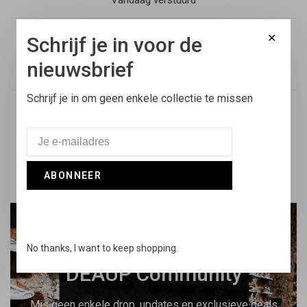
Vandaag verstuurd
✕
Schrijf je in voor de
Retouren
nieuwsbrief
14 dagen niet goed geld terug
Schrijf je in om geen enkele collectie te missen
Snelle support
Online & via de telefoon
ABONNEER
Word lid van de Daily
No thanks, I want to keep shopping.
DEAUP Community
Mis geen enkele drop, updates en exclusieve deals