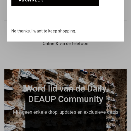
ABONNEER
Retouren
14 dagen niet goed geld terug
No thanks, I want to keep shopping.
Snelle support
Online & via de telefoon
Word lid van de Daily
DEAUP Community
Mis geen enkele drop, updates en exclusieve deals