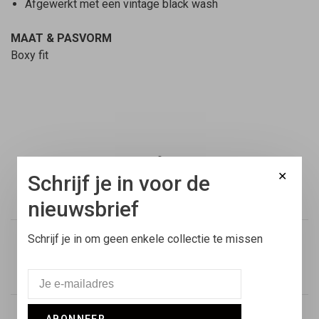
Afgewerkt met een vintage black wash
MAAT & PASVORM
Boxy fit
✕
Schrijf je in voor de
Gratis verzending
Binnen Nederland vanaf €100,-
nieuwsbrief
Schrijf je in om geen enkele collectie te missen
Voor 17:00 besteld
Vandaag verstuurd