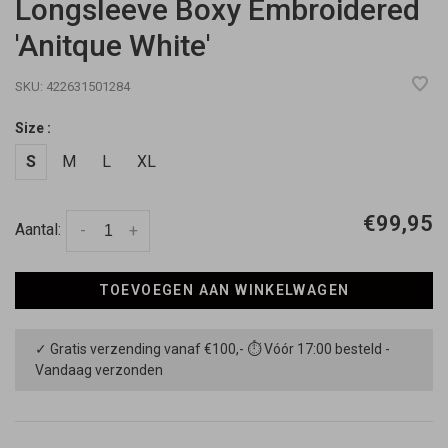
Longsleeve Boxy Embroidered
'Anitque White'
SKU:
422631501284
Size :
S
M
L
XL
€99,95
Aantal:
-
+
TOEVOEGEN AAN WINKELWAGEN
✓ Gratis verzending vanaf €100,- ⏱ Vóór 17:00 besteld -
Vandaag verzonden