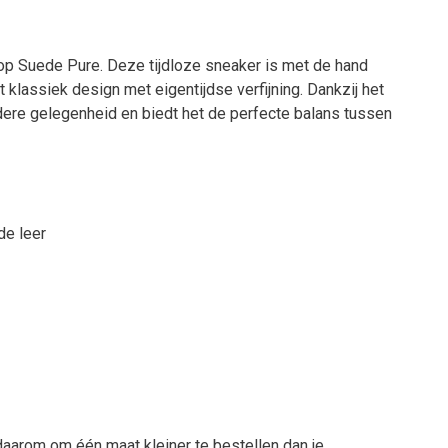
op Suede Pure. Deze tijdloze sneaker is met de hand
klassiek design met eigentijdse verfijning. Dankzij het
edere gelegenheid en biedt het de perfecte balans tussen
de leer
daarom om één maat kleiner te bestellen dan je