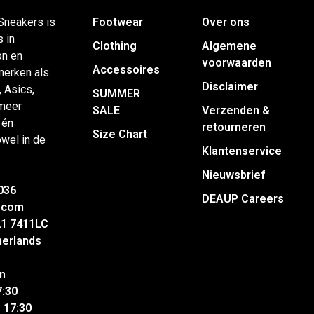
neakers is
Footwear
Over ons
 in
Clothing
Algemene
on en
voorwaarden
Accessoires
merken als
Disclaimer
, Asics,
SUMMER
 meer
SALE
Verzenden &
 én
retourneren
Size Chart
wel in de
Klantenservice
Nieuwsbrief
036
DEAUP Careers
.com
21 7411LC
herlands
n
7:30
 17:30