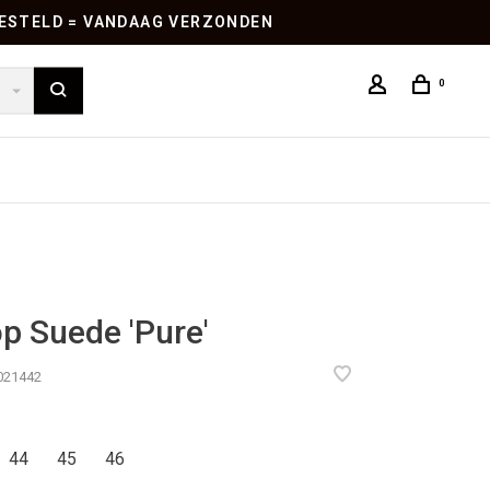
 BESTELD = VANDAAG VERZONDEN
0
p Suede 'Pure'
021442
44
45
46