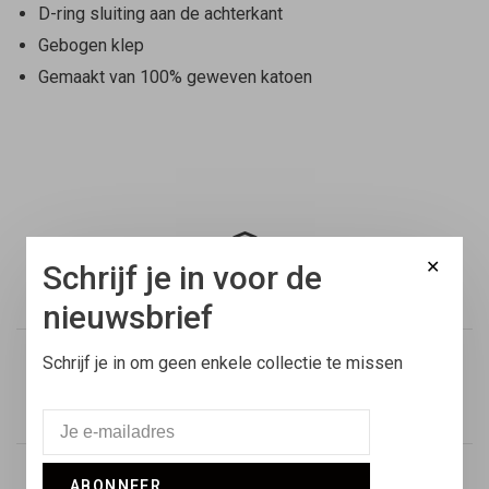
D-ring sluiting aan de achterkant
Gebogen klep
Gemaakt van 100% geweven katoen
✕
Schrijf je in voor de
Gratis verzending
Binnen Nederland vanaf €100,-
nieuwsbrief
Schrijf je in om geen enkele collectie te missen
Voor 17:00 besteld
Vandaag verstuurd
ABONNEER