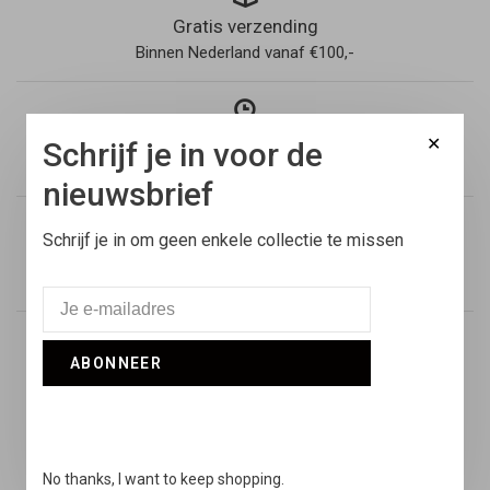
Gratis verzending
Binnen Nederland vanaf €100,-
Voor 17:00 besteld
✕
Schrijf je in voor de
Vandaag verstuurd
nieuwsbrief
Schrijf je in om geen enkele collectie te missen
Retouren
14 dagen niet goed geld terug
ABONNEER
Snelle support
Online & via de telefoon
No thanks, I want to keep shopping.