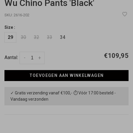
Wu Chino Pants 'Black'
SKU:
2616-202
Size :
29
30
32
33
34
€109,95
Aantal:
-
+
TOEVOEGEN AAN WINKELWAGEN
✓ Gratis verzending vanaf €100,- ⏱ Vóór 17:00 besteld -
Vandaag verzonden