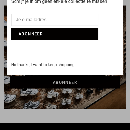
Schrijf je in om geen enkele collectie te missen
Word lid van de Daily
DEAUP Community
ABONNEER
Mis geen enkele drop, updates en exclusieve deals
No thanks, I want to keep shopping.
ABONNEER